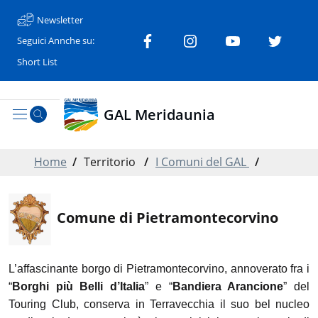
Newsletter
Seguici Annche su:
Short List
GAL Meridaunia
Home
/
Territorio
/
I Comuni del GAL
/
Comune di Pietramontecorvino
L’affascinante borgo di Pietramontecorvino, annoverato fra i
“
Borghi più Belli d’Italia
” e “
Bandiera Arancione
” del
Touring Club, conserva in Terravecchia il suo bel nucleo