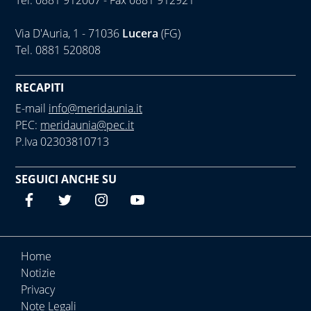
Tel. 0881 912007 - Fax 0881 912921
Via D'Auria, 1 - 71036
Lucera
(FG)
Tel. 0881 520808
RECAPITI
E-mail
info@meridaunia.it
PEC:
meridaunia@pec.it
P.Iva 02303810713
SEGUICI ANCHE SU
Designers Italia
Twitter
Twitter
Twitter
Sezione Link Utili
Home
Notizie
Privacy
Note Legali